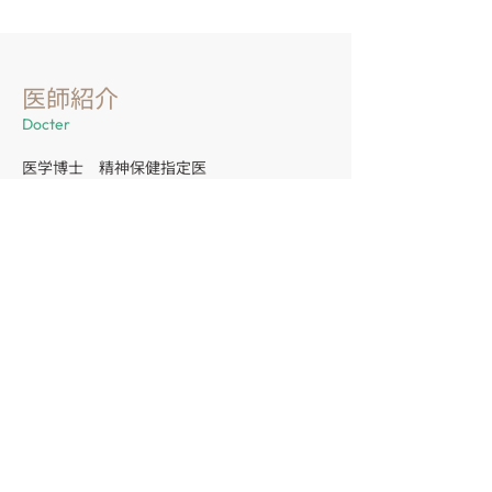
医師紹介
Docter
医学博士 精神保健指定医
院長 宮里 勝政
心の問題や心身症は、誰にでもおこる可能性が
あります。睡眠障害、起床困難、食欲不振、全
身倦怠感、不安、緊張、抑うつなどは、生活環
境の変化やストレスで起こりやすい症状です。
このような症状には、不眠症、心身症、神経
症、うつ病、適応障害、依存症、統合失調症、
認知症などが関係していることが多く、軽症の
時期での対応が大切です。診療は、十分な時間
が持てるように予約制を原則とし、最新の基準
による診断、カウンセリングを含む心理的治
療、必要最小限の薬物療法を基本とします。
当クリニックは、関係する保健・医療・福祉・
職場・教育機関と連携をもち、適切な医療を提