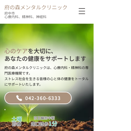
府の森メンタルクリニック
府中市
心療内科、精神科、神経科
心のケア
を大切に、
あなたの健康をサポートします
府の森メンタルクリニックは、心療内科・精神科の専
門医療機関です。
ストレス社会を生きる皆様の心と体の健康をトータル
にサポートいたします。
042-360-6333
土曜
京王線府中駅
1分
診療
南口徒歩