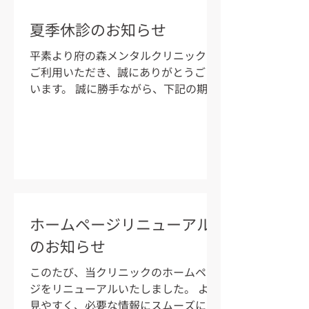
約・ご来院をお願いいたします。
夏季休診のお知らせ
平素より府の森メンタルクリニックを
ご利用いただき、誠にありがとうござ
います。 誠に勝手ながら、下記の期間
を夏季休診とさせていただきます。
【夏季休診期間】 令和8年8月12日
（水）～8月15日（土） 患者様にはご
不便をおかけいたしますが、 お薬の処
方や受診をご希望の方は、お早めのご
来院をお願いいたします。 診療スケジ
ュール 日付 診療 8月10日(月)
通常診療 8月11日（火） 祝日 8月
ホームページリニューアル
12日（水） 夏季休診 8月13日（木）
のお知らせ
定休日 8月14日（金） 夏季休診 8月15
日（土） 夏季休診 8月16日（日） 定休
このたび、当クリニックのホームペー
日 8月17日 (月) 通常診療 患者様にはご
ジをリニューアルいたしました。 より
不便、ご迷惑をおかけいたしますが、
見やすく、必要な情報にスムーズにア