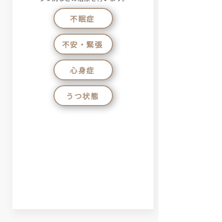
不眠症
不安・緊張
心身症
うつ状態