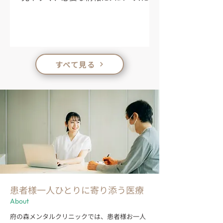
何卒ご理解とご協力のほどよろしくお
クセスできるよう改善しております。
願い申し上げます。
今後ともどうぞよろしくお願いいたし
ます。
すべて見る
患者様一人ひとりに寄り添う医療
About
府の森メンタルクリニックでは、患者様お一人